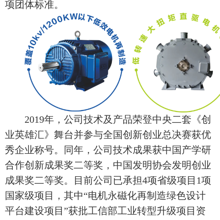
项团体标准。
2019年，公司技术及产品荣登中央二套《创
业英雄汇》舞台并参与全国创新创业总决赛获优
秀企业称号。同年，公司技术成果获中国产学研
合作创新成果奖二等奖，中国发明协会发明创业
成果奖二等奖。目前公司已承担4项省级项目1项
国家级项目，其中“电机永磁化再制造绿色设计
平台建设项目”获批工信部工业转型升级项目资