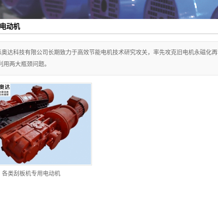
动...
用电机
电动机
动...
森奥达科技有限公司长期致力于高效节能电机技术研究攻关，率先攻克旧电机永磁化再
动...
利用两大瓶颈问题。
用电机
用...
用电机
动...
动...
用电机
动...
各类刮板机专用电动机
动...
动...