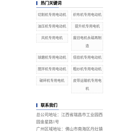
热门关键词
切割机专用电动机
织布机专用电动机
油压机专用电动机
提升机专用电机
风机专用电机
废旧电机永磁再制
造
球磨机专用电动机
倍捻机专用电动机
搅拌机专用电动机
粗纱机专用电动机
破碎机专用电机
皮带运输机专用电
机
联系我们
总公司地址：江西省瑞昌市工业园西
园金星路1号
广州区域地址：佛山市南海区丹灶镇