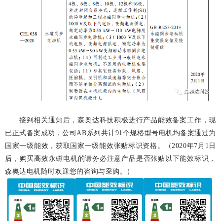
接到相关通知后，森奥达科技积极进行产品能效备案工作，现
已正式备案成功，公司AB系列共计91个规格型号电机均备案通过为
国家一级能效，获取国家一级能效张贴标识资格。（2020年7月1日
后，购买高效永磁电机的请务必注意产品是否张贴以下能效标识，
森奥达电机随时欢迎您的咨询与采购。）