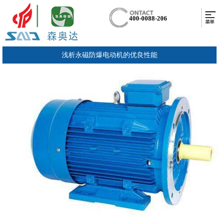
400-0088-206
浅析永磁防爆电动机的优良性能